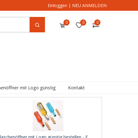
Einloggen
|
NEU ANMELDEN
0
0
0
henöffner mit Logo günstig
Kontakt
laschenöffner mit Logo günstig bestellen - F ..