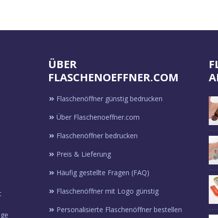
Individuelle
Individuelle
Werbeartikel
Werbeartikel
anfragen
anfragen
ÜBER
F
FLASCHENOEFFNER.COM
A
Flaschenöffner günstig bedrucken
Über Flaschenoeffner.com
Flaschenöffner bedrucken
Preis & Lieferung
Häufig gestellte Fragen (FAQ)
Flaschenöffner mit Logo günstig
t
Personalisierte Flaschenöffner bestellen
ige