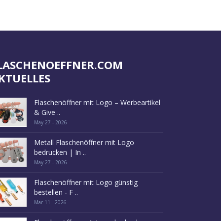
Individuelle
Werbeartikel
anfragen
LASCHENOEFFNER.COM
KTUELLES
Flaschenöffner mit Logo – Werbeartikel
& Give ..
May 27 - 2026
Metall Flaschenöffner mit Logo
bedrucken | In ..
May 27 - 2026
Flaschenöffner mit Logo günstig
bestellen - F ..
Mar 11 - 2026