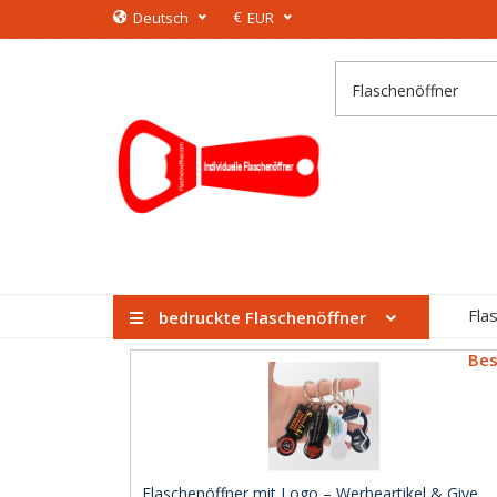
€
Deutsch
EUR
Fla
bedruckte Flaschenöffner
Bes
Flaschenöffner mit Logo – Werbeartikel & Give ..