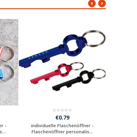
€0.79
r -
individuelle Flaschenöffner -
individu
...
Flaschenöffner personalis...
Flaschen