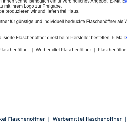
en Ihnen schnellstmöglich ein unverbindliches Angebot.
E-Mail:
s
u mit Ihrem Logo zur Freigabe.
e produzieren wir und liefern frei Haus.
rtner für günstige und
individuell bedruckte Flaschenöffner
als 
lisierte Flaschenöffner
direkt beim Hersteller bestellen!
E-Mail:
Flaschenöffner
｜
Werbemittel Flaschenöffner
｜
Flaschenöffner
el Flaschenöffner ｜ Werbemittel flaschenöffner ｜