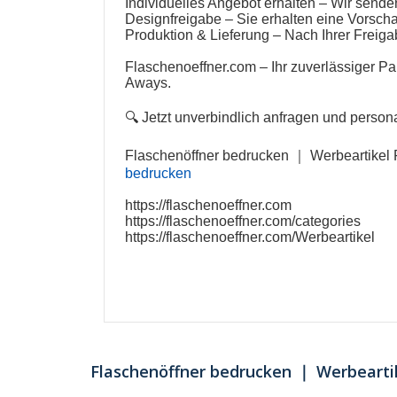
Individuelles Angebot erhalten – Wir send
Designfreigabe – Sie erhalten eine Vorscha
Produktion & Lieferung – Nach Ihrer Freigab
Flaschenoeffner.com
– Ihr zuverlässiger Pa
Aways.
🔍 Jetzt unverbindlich anfragen und
persona
Flaschenöffner bedrucken
｜
Werbeartikel 
bedrucken
https://flaschenoeffner.com
https://flaschenoeffner.com/categories
https://flaschenoeffner.com/Werbeartikel
Flaschenöffner bedrucken ｜ Werbeartik