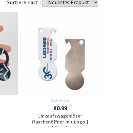
Sortiere nach :
€0.99
Einkaufswagenlöser
 |
Flaschenöffner mit Logo |
Schlüssela...