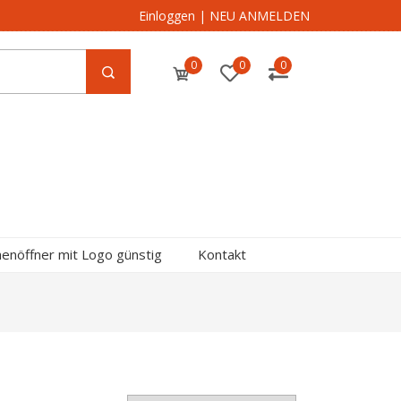
Einloggen
|
NEU ANMELDEN
0
0
0
henöffner mit Logo günstig
Kontakt